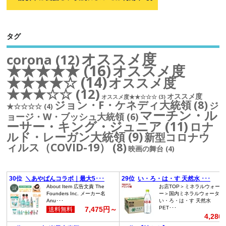
タグ
オススメ度
corona
(12)
★★★★★
(16)
オススメ度
★★★★☆
(14)
オススメ度
★★★☆☆
(12)
オススメ度
オススメ度★★☆☆☆
(3)
ジョン・F・ケネディ大統領
(8)
ジ
★☆☆☆☆
(4)
マーチン・ル
ョージ・W・ブッシュ大統領
(6)
ーサー・キング・ジュニア
(11)
ロナ
ルド・レーガン大統領
(9)
新型コロナウ
ィルス（COVID-19）
(8)
映画の舞台
(4)