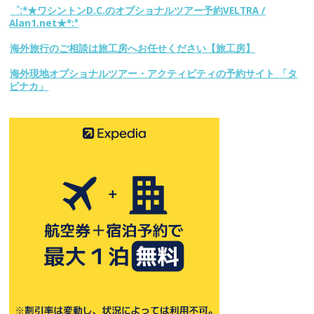
゜:*★ワシントンD.C.のオプショナルツアー予約VELTRA /
Alan1.net★*:°
海外旅行のご相談は旅工房へお任せください【旅工房】
海外現地オプショナルツアー・アクティビティの予約サイト 「タ
ビナカ」