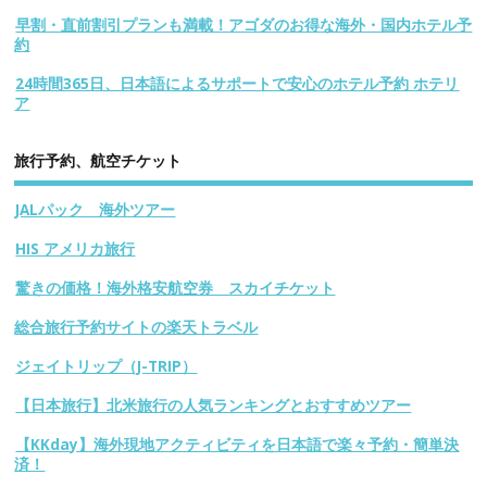
早割・直前割引プランも満載！アゴダのお得な海外・国内ホテル予
約
24時間365日、日本語によるサポートで安心のホテル予約 ホテリ
ア
旅行予約、航空チケット
JALパック 海外ツアー
HIS アメリカ旅行
驚きの価格！海外格安航空券 スカイチケット
総合旅行予約サイトの楽天トラベル
ジェイトリップ（J-TRIP）
【日本旅行】北米旅行の人気ランキングとおすすめツアー
【KKday】海外現地アクティビティを日本語で楽々予約・簡単決
済！