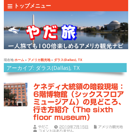
トップメニュー
現在地:
ホーム
»
アメリカ観光地
»
ダラス(Dallas), TX
アーカイブ: ダラス(Dallas), TX
ケネディ大統領の暗殺現場：
6階博物館（シックスフロア
ミュージアム）の見どころ、
行き方紹介（The sixth
floor museum）
やだこ
2019年7月15日
アメリカ観光地
コメントはありません