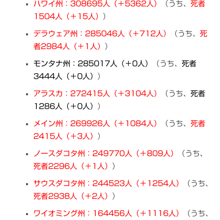
ハワイ州：308695人（＋5362人）
（うち、
死者
1504人（＋15人）
）
デラウェア州：285046人（＋712人）
（うち、
死
者2984人（＋1人）
）
モンタナ州：285017人（＋0人）
（うち、
死者
3444人（＋0人）
）
アラスカ：272415人（＋3104人）
（うち、
死者
1286人（＋0人）
）
メイン州：269926人（＋1084人）
（うち、
死者
2415人（＋3人）
）
ノースダコタ州：249770人（＋809人）
（うち、
死者2296人（＋1人）
）
サウスダコタ州：244523人（＋1254人）
（うち、
死者2938人（＋2人）
）
ワイオミング州：164456人（＋1116人）
（うち、