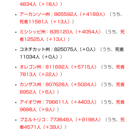
4834人（＋18人）
）
アーカンソー州：865592人（＋4189人）
（うち、
死者11581人（＋13人）
）
ミシシッピ州：835120人（＋4054人）
（うち、
死
者12525人（＋13人）
）
コネチカット州：825075人（＋0人）
（うち、
死者
11034人（＋0人）
）
オレゴン州：811692人（＋5715人）
（うち、
死者
7813人（＋22人）
）
カンザス州：807628人（＋5024人）
（うち、
死者
8952人（＋6人）
）
アイオワ州：796611人（＋4403人）
（うち、
死者
9688人（＋9人）
）
プエルトリコ：773649人（＋9198人）
（うち、
死
者4571人（＋39人）
）