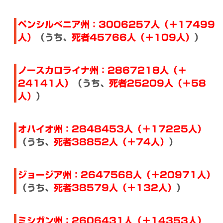
ペンシルべニア州：3006257人（＋17499
人）
（うち、
死者45766人（＋109人）
）
ノースカロライナ州：2867218人（＋
24141人）
（うち、
死者25209人（＋58
人）
）
オハイオ州：2848453人（＋17225人）
（うち、
死者38852人（＋74人）
）
ジョージア州：2647568人（＋20971人）
（うち、
死者38579人（＋132人）
）
ミシガン州：2606431人（＋14353人）