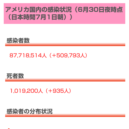
アメリカ国内の感染状況（6月30日夜時点
（日本時間7月1日朝））
感染者数
87,718,514人（＋509,793人）
死者数
1,019,200人（＋935人）
感染者の分布状況