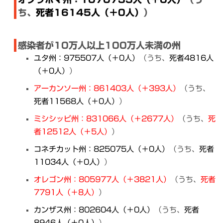
ち、
死者16145人（＋0人）
）
感染者が10万人以上100万人未満の州
ユタ州：975507人（＋0人）
（うち、
死者4816人
（＋0人）
）
アーカンソー州：861403人（＋393人）
（うち、
死者11568人（＋0人）
）
ミシシッピ州：831066人（＋2677人）
（うち、
死
者12512人（＋5人）
）
コネチカット州：825075人（＋0人）
（うち、
死者
11034人（＋0人）
）
オレゴン州：805977人（＋3821人）
（うち、
死者
7791人（＋8人）
）
カンザス州：802604人（＋0人）
（うち、
死者
8946人（＋0人）
）