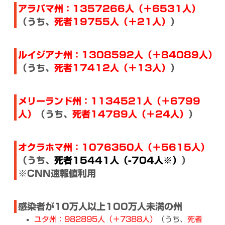
アラバマ州：1357266人（＋6531人）
（うち、
死者19755人（＋21人）
）
ルイジアナ州：1308592人（＋84089人）
（うち、
死者17412人（＋13人）
）
メリーランド州：1134521人（＋6799
人）
（うち、
死者14789人（＋24人）
）
オクラホマ州：1076350人（＋5615人）
（うち、
死者15441人（-704人※）
）
※CNN速報値利用
感染者が10万人以上100万人未満の州
ユタ州：982895人（＋7388人）
（うち、
死者