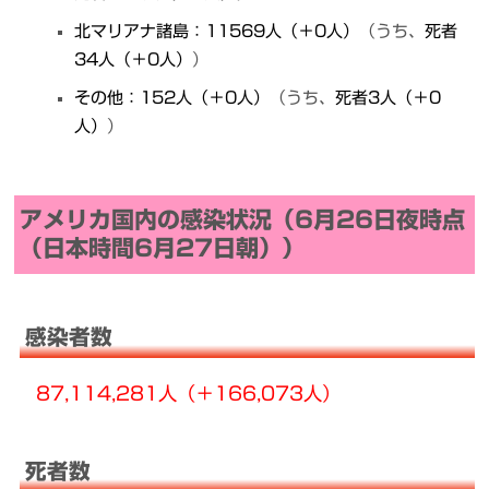
北マリアナ諸島：11569人（＋0人）
（うち、
死者
34人（＋0人）
）
その他：152人（＋0人）
（うち、
死者3人（＋0
人）
）
アメリカ国内の感染状況（6月26日夜時点
（日本時間6月27日朝））
感染者数
87,114,281人（＋166,073人）
死者数