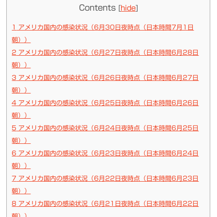
Contents
[
hide
]
1
アメリカ国内の感染状況（6月30日夜時点（日本時間7月1日
朝））
2
アメリカ国内の感染状況（6月27日夜時点（日本時間6月28日
朝））
3
アメリカ国内の感染状況（6月26日夜時点（日本時間6月27日
朝））
4
アメリカ国内の感染状況（6月25日夜時点（日本時間6月26日
朝））
5
アメリカ国内の感染状況（6月24日夜時点（日本時間6月25日
朝））
6
アメリカ国内の感染状況（6月23日夜時点（日本時間6月24日
朝））
7
アメリカ国内の感染状況（6月22日夜時点（日本時間6月23日
朝））
8
アメリカ国内の感染状況（6月21日夜時点（日本時間6月22日
朝））