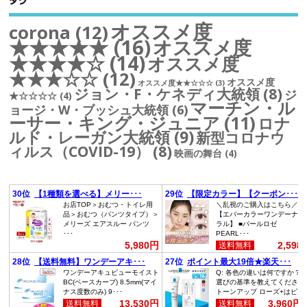
タグ
オススメ度
corona
(12)
★★★★★
(16)
オススメ度
★★★★☆
(14)
オススメ度
★★★☆☆
(12)
オススメ度
オススメ度★★☆☆☆
(3)
ジョン・F・ケネディ大統領
(8)
ジ
★☆☆☆☆
(4)
マーチン・ル
ョージ・W・ブッシュ大統領
(6)
ーサー・キング・ジュニア
(11)
ロナ
ルド・レーガン大統領
(9)
新型コロナウ
ィルス（COVID-19）
(8)
映画の舞台
(4)