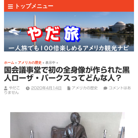
トップメニュー
ホーム
»
アメリカの歴史
» 表示中 »
国会議事堂で初の全身像が作られた黒
人ローザ・パークスってどんな人？
やだこ
2020年4月14日
アメリカの歴史
コメントはあ
りません