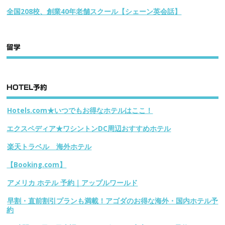
全国208校、創業40年老舗スクール【シェーン英会話】
留学
HOTEL予約
Hotels.com★いつでもお得なホテルはここ！
エクスペディア★ワシントンDC周辺おすすめホテル
楽天トラベル 海外ホテル
【Booking.com】
アメリカ ホテル 予約｜アップルワールド
早割・直前割引プランも満載！アゴダのお得な海外・国内ホテル予
約