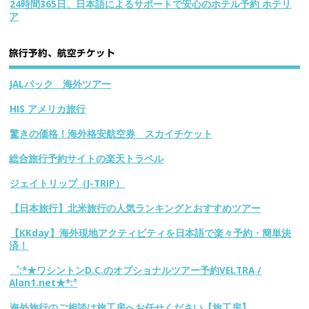
24時間365日、日本語によるサポートで安心のホテル予約 ホテリ
ア
旅行予約、航空チケット
JALパック 海外ツアー
HIS アメリカ旅行
驚きの価格！海外格安航空券 スカイチケット
総合旅行予約サイトの楽天トラベル
ジェイトリップ（J-TRIP）
【日本旅行】北米旅行の人気ランキングとおすすめツアー
【KKday】海外現地アクティビティを日本語で楽々予約・簡単決
済！
゜:*★ワシントンD.C.のオプショナルツアー予約VELTRA /
Alan1.net★*:°
海外旅行のご相談は旅工房へお任せください【旅工房】