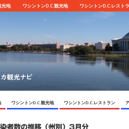
観光地
ワシントンD.C.観光地
ワシントンD.C.レスト
地
ワシントンD.C.観光地
ワシントンD.C.レストラン
染者数の推移（州別）3月分