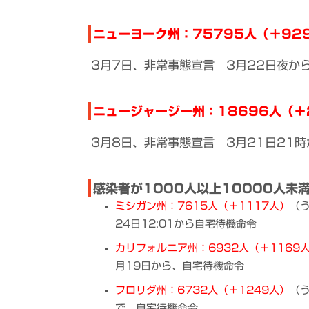
ニューヨーク州：75795人（＋92
3月7日、非常事態宣言 3月22日夜か
ニュージャージー州：18696人（＋
3月8日、非常事態宣言 3月21日21
感染者が1000人以上10000人未
ミシガン州：7615人（＋1117人）
（
24日12:01から自宅待機命令
カリフォルニア州：6932人（＋1169
月19日から、自宅待機命令
フロリダ州：6732人（＋1249人）
（
で、自宅待機命令