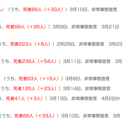
人）
（うち、
死者89人（＋33人）
）3月10日、非常事態宣言
ち、
死者99人（＋26人）
）3月9日、非常事態宣言 3月21日
うち、
死者223人（＋6人）
）2月29日、非常事態宣言 3月23
（うち、
死者239人（＋54人）
）3月11日、非常事態宣言 3月
）
（うち、
死者63人（＋15人）
）3月6日、非常事態宣言
（うち、
死者125人（＋23人）
）3月14日、非常事態宣言
ち、
死者41人（＋3人）
）3月13日、非常事態宣言 4月2日か
（うち、
死者69人（＋33人）
）3月10日、非常事態宣言 3月