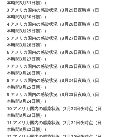
本時間3月31日朝））
3
アメリカ国内の感染状況（3月29日夜時点（日
本時間3月30日朝））
4
アメリカ国内の感染状況（3月28日夜時点（日
本時間3月29日朝））
5
アメリカ国内の感染状況（3月27日夜時点（日
本時間3月28日朝））
6
アメリカ国内の感染状況（3月26日夜時点（日
本時間3月27日朝））
7
アメリカ国内の感染状況（3月25日夜時点（日
本時間3月26日朝））
8
アメリカ国内の感染状況（3月24日夜時点（日
本時間3月25日朝））
9
アメリカ国内の感染状況（3月23日夜時点（日
本時間3月24日朝））
10
アメリカ国内の感染状況（3月22日夜時点（日
本時間3月23日朝））
11
アメリカ国内の感染状況（3月21日夜時点（日
本時間3月22日朝））
12
アメリカ国内の感染状況（3月20日夜時点（日