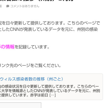
報
コメントはありません
況を日々更新して提供しております。こちらのページで
としたCNNが発表しているデータを元に、州別の感染
。
等の情報
を記録しています。
リンク先のページをご覧ください。
ウィルス感染者数の推移（州ごと）
内の感染状況を日々更新して提供しております。こちらのペー
ス大学を情報源としたCNNが発表しているデータを元に、州別
提供しています。赤字は前日 […]