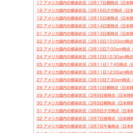
17
アメリカ国内の感染状況（3月17日朝時点（日本時
18
アメリカ国内の感染状況（3月16日夕方時点（日本
19
アメリカ国内の感染状況（3月15日夜時点（日本時
20
アメリカ国内の感染状況（3月14日夜時点（日本時
21
アメリカ国内の感染状況（3月13日夜時点（日本時
22
アメリカ国内の感染状況（3月12日10:00pm時
23
アメリカ国内の感染状況（3月12日7:00pm時点
24
アメリカ国内の感染状況（3月12日12:30am時
25
アメリカ国内の感染状況（3月11日17:45時点（
26
アメリカ国内の感染状況（3月11日12:00am時
27
アメリカ国内の感染状況（3月10日7:30pm時点
28
アメリカ国内の感染状況（3月10日朝時点（日本時
29
アメリカ国内の感染状況（3月9日夜時点（日本時間
30
アメリカ国内の感染状況（3月9日朝時点（日本時
31
アメリカ国内の感染状況（3月8日夕方時点（日本
32
アメリカ国内の感染状況（3月7日夜時点（日本時
33
アメリカ国内の感染状況（3月7日午後時点（日本