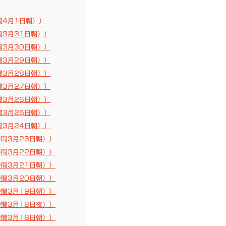
間4月1日朝））
3月31日朝））
3月30日朝））
3月29日朝））
3月28日朝））
3月27日朝））
3月26日朝））
3月25日朝））
3月24日朝））
間3月23日朝））
間3月22日朝））
間3月21日朝））
間3月20日朝））
間3月19日朝））
間3月18日夜））
間3月18日朝））