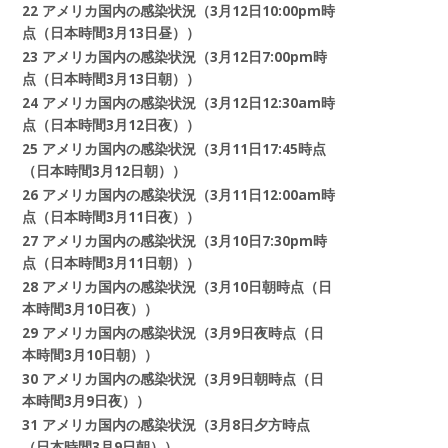
22
アメリカ国内の感染状況（3月12日10:00pm時
点（日本時間3月13日昼））
23
アメリカ国内の感染状況（3月12日7:00pm時
点（日本時間3月13日朝））
24
アメリカ国内の感染状況（3月12日12:30am時
点（日本時間3月12日夜））
25
アメリカ国内の感染状況（3月11日17:45時点
（日本時間3月12日朝））
26
アメリカ国内の感染状況（3月11日12:00am時
点（日本時間3月11日夜））
27
アメリカ国内の感染状況（3月10日7:30pm時
点（日本時間3月11日朝））
28
アメリカ国内の感染状況（3月10日朝時点（日
本時間3月10日夜））
29
アメリカ国内の感染状況（3月9日夜時点（日
本時間3月10日朝））
30
アメリカ国内の感染状況（3月9日朝時点（日
本時間3月9日夜））
31
アメリカ国内の感染状況（3月8日夕方時点
（日本時間3月9日朝））