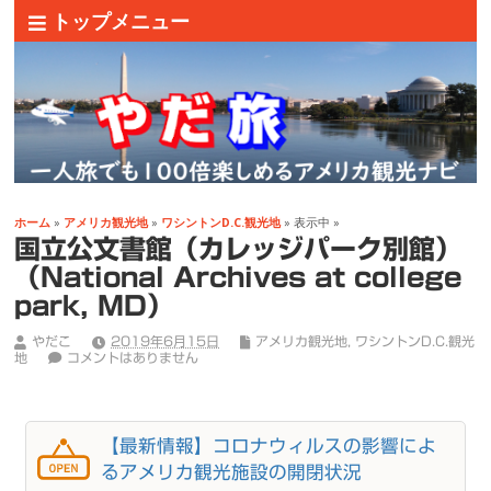
トップメニュー
ホーム
»
アメリカ観光地
»
ワシントンD.C.観光地
» 表示中 »
国立公文書館（カレッジパーク別館）
（National Archives at college
park, MD）
やだこ
2019年6月15日
アメリカ観光地
,
ワシントンD.C.観光
地
コメントはありません
【最新情報】コロナウィルスの影響によ
るアメリカ観光施設の開閉状況