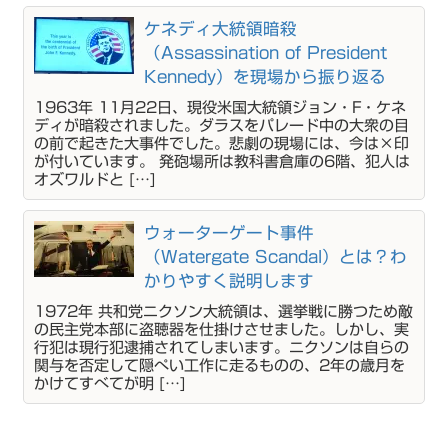
ケネディ大統領暗殺
（Assassination of President
Kennedy）を現場から振り返る
1963年 11月22日、現役米国大統領ジョン・F・ケネ
ディが暗殺されました。ダラスをパレード中の大衆の目
の前で起きた大事件でした。悲劇の現場には、今は×印
が付いています。 発砲場所は教科書倉庫の6階、犯人は
オズワルドと […]
ウォーターゲート事件
（Watergate Scandal）とは？わ
かりやすく説明します
1972年 共和党ニクソン大統領は、選挙戦に勝つため敵
の民主党本部に盗聴器を仕掛けさせました。しかし、実
行犯は現行犯逮捕されてしまいます。ニクソンは自らの
関与を否定して隠ぺい工作に走るものの、2年の歳月を
かけてすべてが明 […]