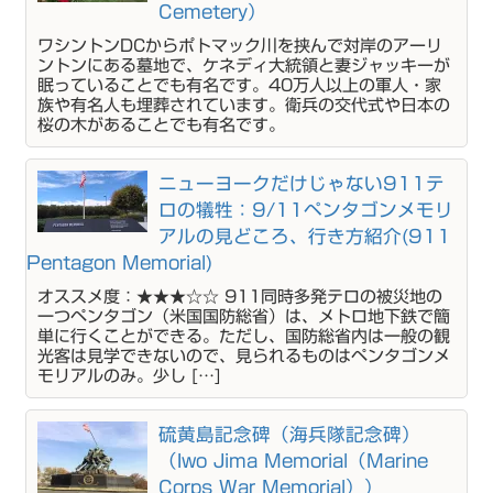
Cemetery）
ワシントンDCからポトマック川を挟んで対岸のアーリ
ントンにある墓地で、ケネディ大統領と妻ジャッキーが
眠っていることでも有名です。40万人以上の軍人・家
族や有名人も埋葬されています。衛兵の交代式や日本の
桜の木があることでも有名です。
ニューヨークだけじゃない911テ
ロの犠牲：9/11ペンタゴンメモリ
アルの見どころ、行き方紹介(911
Pentagon Memorial)
オススメ度：★★★☆☆ 911同時多発テロの被災地の
一つペンタゴン（米国国防総省）は、メトロ地下鉄で簡
単に行くことができる。ただし、国防総省内は一般の観
光客は見学できないので、見られるものはペンタゴンメ
モリアルのみ。少し […]
硫黄島記念碑（海兵隊記念碑）
（Iwo Jima Memorial（Marine
Corps War Memorial））