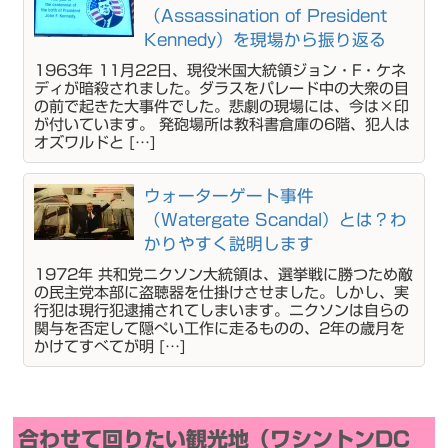
（Assassination of President
Kennedy）を現場から振り返る
1963年 11月22日、現役米国大統領ジョン・F・ケネ
ディが暗殺されました。ダラスをパレード中の大衆の目
の前で起きた大事件でした。悲劇の現場には、今は×印
が付いています。 発砲場所は教科書倉庫の6階、犯人は
オズワルドと […]
ウォーターゲート事件
（Watergate Scandal）とは？わ
かりやすく説明します
1972年 共和党ニクソン大統領は、選挙戦に勝つため敵
の民主党本部に盗聴器を仕掛けさせました。しかし、実
行犯は現行犯逮捕されてしまいます。ニクソンは自らの
関与を否定して隠ぺい工作に走るものの、2年の歳月を
かけてすべてが明 […]
合わせて回りたい観光地（ワシントンDC