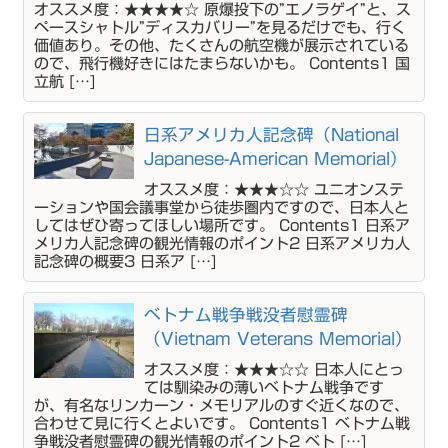
オススメ度：★★★★☆ 原爆投下の”エノラゲイ”と、ス
ペースシャトル”ディスカバリー”を見るだけでも、行く
価値あり。その他、たくさんの航空機が展示されている
ので、飛行機好きにはたまらないかも。 Contents1 国
立航 […]
日系アメリカ人記念碑（National
Japanese-American Memorial）
オススメ度：★★★☆☆ ユニオンステ
ーションや国会議事堂から徒歩圏内ですので、日本人と
してはぜひ寄ってほしい場所です。 Contents1 日系ア
メリカ人記念碑の観光情報のポイント2 日系アメリカ人
記念碑の概要3 日系ア […]
ベトナム戦争戦没者慰霊碑
（Vietnam Veterans Memorial）
オススメ度：★★★☆☆ 日本人にとっ
ては馴染みの薄いベトナム戦争です
が、有名なリンカーン・メモリアルのすぐ近くなので、
合わせて見に行くとよいです。 Contents1 ベトナム戦
争戦没者慰霊碑の観光情報のポイント2 ベト […]